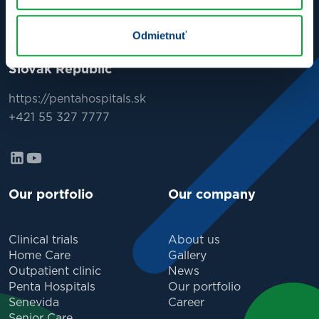
sekretariat@pentahospitals.pl
https://www.pentahospitals.pl
Odmietnuť
Slovak Republic
https://pentahospitals.sk
+421 55 327 7777
Our portfolio
Our company
Clinical trials
About us
Home Care
Gallery
Outpatient clinic
News
Penta Hospitals
Our portfolio
Senevida
Career
Senior Care