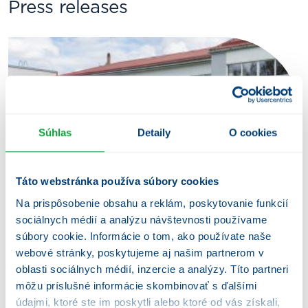
Press releases
Súhlas
Detaily
O cookies
Táto webstránka používa súbory cookies
Na prispôsobenie obsahu a reklám, poskytovanie funkcií
sociálnych médií a analýzu návštevnosti používame
Penta Hospitals expands into
súbory cookie. Informácie o tom, ako používate naše
Estonia through the acquisition of
webové stránky, poskytujeme aj našim partnerom v
Südamekodud
oblasti sociálnych médií, inzercie a analýzy. Títo partneri
môžu príslušné informácie skombinovať s ďalšími
The transaction marks the group’s entry into its fourth
EU market and strengthens its position in long-term
údajmi, ktoré ste im poskytli alebo ktoré od vás získali,